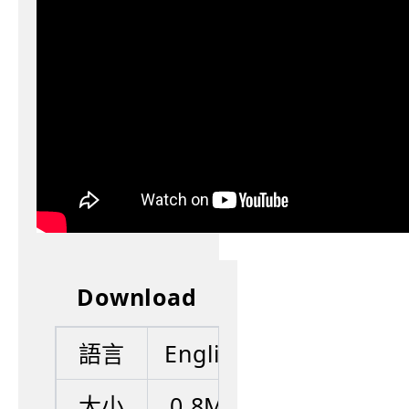
Download
語言
English
大小
0.8MB