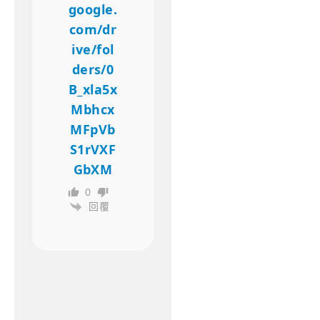
google.
com/dr
ive/fol
ders/0
B_xla5x
Mbhcx
MFpVb
S1rVXF
GbXM
0
回覆