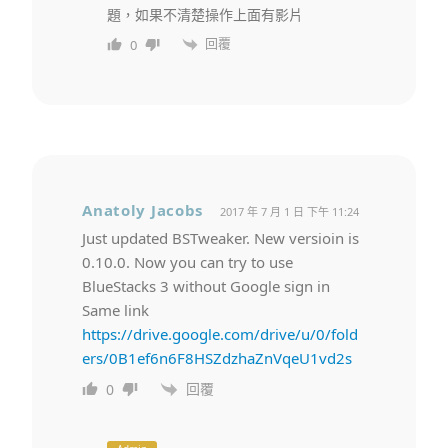
題，如果不清楚操作上面有影片
回覆
0
Anatoly Jacobs
2017 年 7 月 1 日 下午 11:24
Just updated BSTweaker. New versioin is
0.10.0. Now you can try to use
BlueStacks 3 without Google sign in
Same link
https://drive.google.com/drive/u/0/fold
ers/0B1ef6n6F8HSZdzhaZnVqeU1vd2s
回覆
0