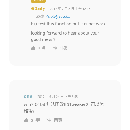
Admin
GDaily
2017 年 7 月 3 日 上午 12:13
回應:
Anatoly Jacobs
hi,i test this function but it is not work
looking forward to hear about your
good news ?
回覆
0
one
2017 年 6 月 24 日 下午 5:55
win7 64bit 無法開啟BSTweaker2, 可以怎
解決?
回覆
0