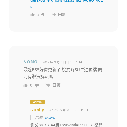
ders/0B1ef6n6F8HSZdzhaZnVqeU1vd2
s
回覆
0
NONO
2017 年 9 月 8 日 下午 11:14
最近BS3好像更新了 說要有SU二進位檔 請
問有辦法解決嗎
回覆
0
Admin
GDaily
2017 年 9 月 8 日 下午 11:51
回應:
NONO
測試bs 3.7.44版+bstweaker2 0.173沒問