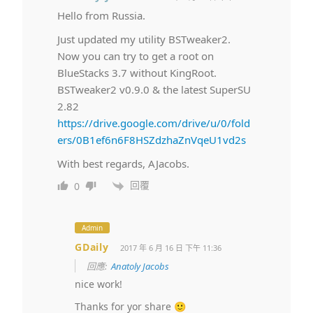
Hello from Russia.
Just updated my utility BSTweaker2.
Now you can try to get a root on
BlueStacks 3.7 without KingRoot.
BSTweaker2 v0.9.0 & the latest SuperSU
2.82
https://drive.google.com/drive/u/0/fold
ers/0B1ef6n6F8HSZdzhaZnVqeU1vd2s
With best regards, AJacobs.
回覆
0
Admin
GDaily
2017 年 6 月 16 日 下午 11:36
回應:
Anatoly Jacobs
nice work!
Thanks for yor share 🙂