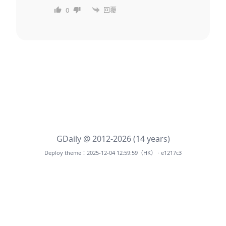
回覆
0
GDaily @ 2012-2026 (14 years)
Deploy theme：2025-12-04 12:59:59（HK） · e1217c3