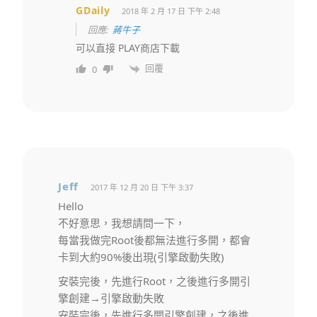
GDaily
2018 年 2 月 17 日 下午 2:48
回應:
蔣牛子
可以直接 PLAY商店下載
回覆
0
Jeff
2017 年 12 月 20 日 下午 3:37
Hello
不好意思，我想請問一下，
每當我做完Root後都無法進行多開，都會
卡到大約90%後出現(引擎啟動失敗)
安裝完後，先進行Root，之後進行多開引
擎創建→引擎啟動失敗
安裝完後，先進行多開引擎創建，之後進