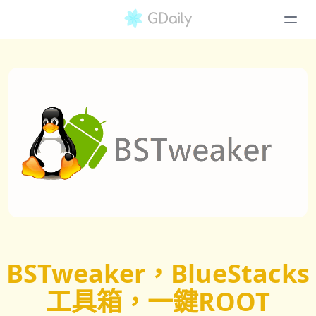
BSTweaker，BlueStacks
工具箱，一鍵ROOT