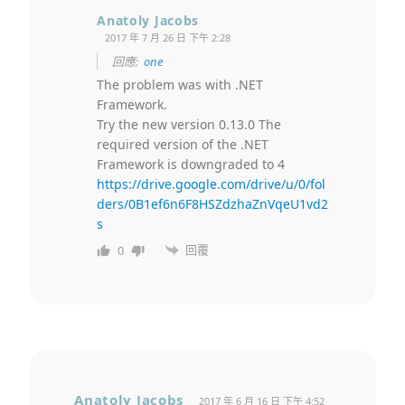
Anatoly Jacobs
2017 年 7 月 26 日 下午 2:28
回應:
one
The problem was with .NET
Framework.
Try the new version 0.13.0 The
required version of the .NET
Framework is downgraded to 4
https://drive.google.com/drive/u/0/fol
ders/0B1ef6n6F8HSZdzhaZnVqeU1vd2
s
回覆
0
Anatoly Jacobs
2017 年 6 月 16 日 下午 4:52