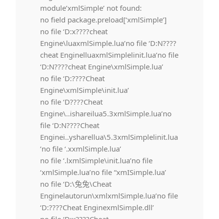
module’xmlSimple’ not found:
no field package.preload[‘xmlSimple’]
no file ‘D:x????cheat
Engine\luaxmlSimple.lua’no file ‘D:N????
cheat EnginelluaxmlSimplelinit.lua’no file
‘D:N????cheat Engine\xmlSimple.lua’
no file ‘D:????Cheat
Engine\xmlSimple\init.lua’
no file ‘D????Cheat
Engine\..ishareilua5.3xmlSimple.lua’no
file ‘D:N????Cheat
Enginei..ysharellua\5.3xmlSimplelinit.lua
’no file ‘.xxmlSimple.lua’
no file ‘.lxmlSimple\init.lua’no file
‘xmlSimple.lua’no file “xmISimple.lua’
no file ‘D:\兔兔\Cheat
Enginelautorun\xmlxmlSimple.lua’no file
‘D:????Cheat EnginexmlSimple.dll’