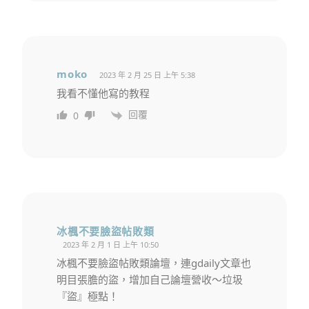
moko
2023 年 2 月 25 日 上午 5:38
我看不懂他寫的教程
回覆
0
冰楓不要臉盜帖敗類
2023 年 2 月 1 日 上午 10:50
冰楓不要臉盜帖敗類論壇，連gdaily文章也
明目張膽的盜，增加自己論壇營收～垃圾
『盜』極點！