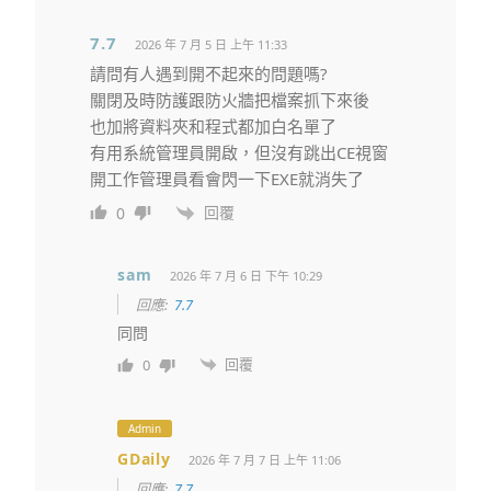
7.7
2026 年 7 月 5 日 上午 11:33
請問有人遇到開不起來的問題嗎?
關閉及時防護跟防火牆把檔案抓下來後
也加將資料夾和程式都加白名單了
有用系統管理員開啟，但沒有跳出CE視窗
開工作管理員看會閃一下EXE就消失了
回覆
0
sam
2026 年 7 月 6 日 下午 10:29
回應:
7.7
同問
回覆
0
Admin
GDaily
2026 年 7 月 7 日 上午 11:06
回應:
7.7