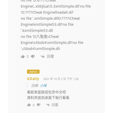
no file ‘D:x????Cheat
Engine!..xlib]lua\5.3xmlSimple.dll’no file
‘D:????Cheat Enginelloadall.dil’
no file ‘.xmlSimple.dllD:????iCheat
EnginelxmlSimple53.dll’no file
‘.kxmISimple53.dll
no file ‘D八兔兔\Cheat
Engine\clibs64\xmlSimple.dll’no file
‘.clibs64\xmlSimple.dli
回覆
0
Admin
GDaily
2021 年 10 月 2 日 下午 1:28
回應:
小吱
看起來是路徑包含中文吧
資料夾放到桌面下執行看看
回覆
0