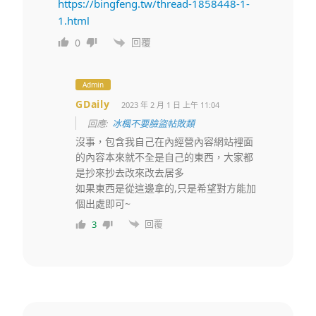
https://bingfeng.tw/thread-1858448-1-
1.html
回覆
0
Admin
GDaily
2023 年 2 月 1 日 上午 11:04
回應:
冰楓不要臉盜帖敗類
沒事，包含我自己在內經營內容網站裡面
的內容本來就不全是自己的東西，大家都
是抄來抄去改來改去居多
如果東西是從這邊拿的,只是希望對方能加
個出處即可~
回覆
3