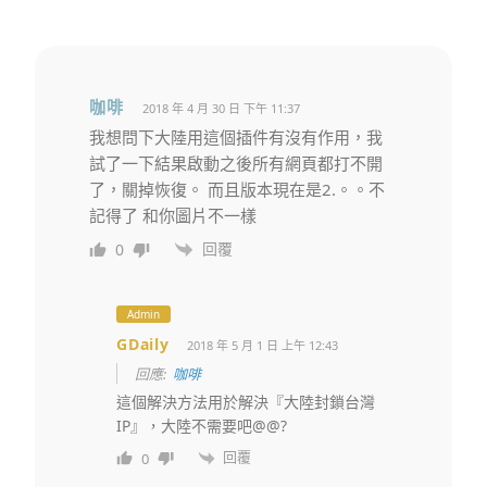
咖啡
2018 年 4 月 30 日 下午 11:37
我想問下大陸用這個插件有沒有作用，我
試了一下結果啟動之後所有網頁都打不開
了，關掉恢復。 而且版本現在是2.。。不
記得了 和你圖片不一樣
回覆
0
Admin
GDaily
2018 年 5 月 1 日 上午 12:43
回應:
咖啡
這個解決方法用於解決『大陸封鎖台灣
IP』，大陸不需要吧@@?
回覆
0