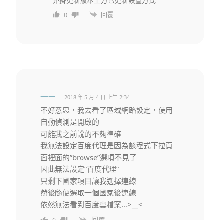
外掛更新版本上方已更新設置方式
回覆
0
一一
2018 年 5 月 4 日 上午 2:34
不好意思，我去看了區域網路設定，使用
自動偵測是開啟的
可能我之前說的不夠準確
我無法設定百度代理是因為該程式下拉頁
面裡面的”browse”選項不見了
因此無法設定”百度代理”
只剩下國家項目讓我選擇連線
然後隨便選取一個國家後連線
依然無法看到百度雲檔案…>__<
回覆
0