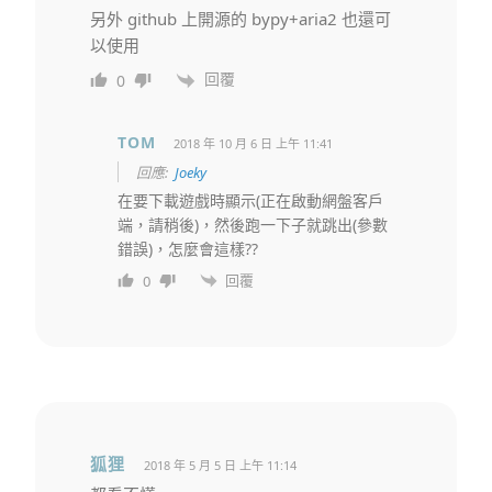
另外 github 上開源的 bypy+aria2 也還可
以使用
回覆
0
TOM
2018 年 10 月 6 日 上午 11:41
回應:
Joeky
在要下載遊戲時顯示(正在啟動網盤客戶
端，請稍後)，然後跑一下子就跳出(參數
錯誤)，怎麼會這樣??
回覆
0
狐狸
2018 年 5 月 5 日 上午 11:14