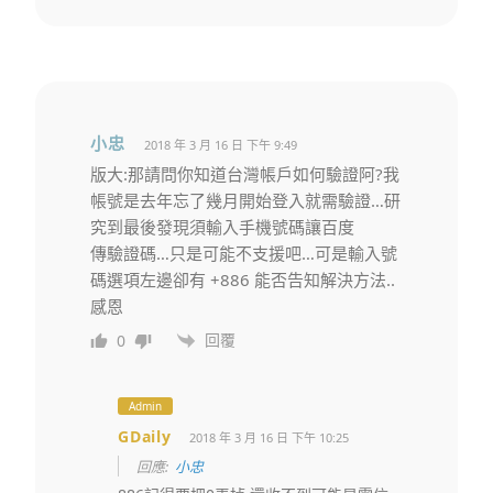
小忠
2018 年 3 月 16 日 下午 9:49
版大:那請問你知道台灣帳戶如何驗證阿?我
帳號是去年忘了幾月開始登入就需驗證…研
究到最後發現須輸入手機號碼讓百度
傳驗證碼…只是可能不支援吧…可是輸入號
碼選項左邊卻有 +886 能否告知解決方法..
感恩
回覆
0
Admin
GDaily
2018 年 3 月 16 日 下午 10:25
回應:
小忠