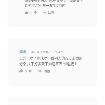
886記得要把0弄掉,還收不到可能是電信
問題了,我中華一直都沒問題
回覆
0
成俊
2018 年 3 月 16 日 下午 4:26
真的可以了也成功下载别人的百度上面的
分享 找了好多天不知道原因 谢谢版主
回覆
0