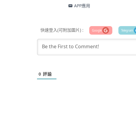
APP應用
快速登入(可附加圖片) :
0
評論