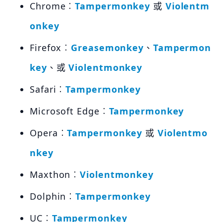
Chrome︰
Tampermonkey
或
Violentm
onkey
Firefox︰
Greasemonkey
、
Tampermon
key
、或
Violentmonkey
Safari︰
Tampermonkey
Microsoft Edge︰
Tampermonkey
Opera︰
Tampermonkey
或
Violentmo
nkey
Maxthon︰
Violentmonkey
Dolphin︰
Tampermonkey
UC︰
Tampermonkey