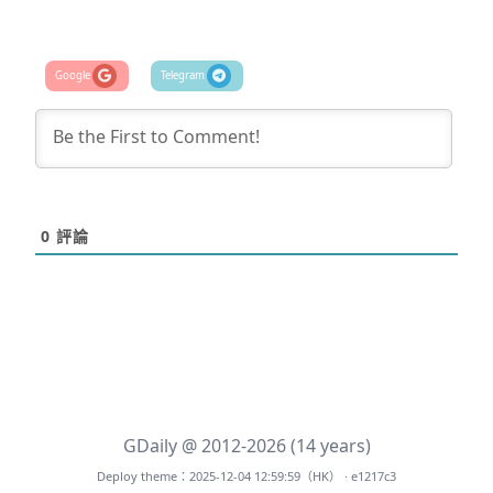
0
評論
GDaily @ 2012-2026 (14 years)
Deploy theme：2025-12-04 12:59:59（HK） · e1217c3