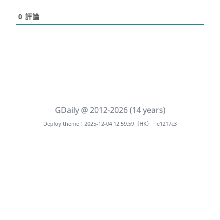
0
評論
GDaily @ 2012-2026 (14 years)
Deploy theme：2025-12-04 12:59:59（HK） · e1217c3