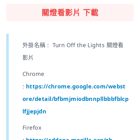
關燈看影片 下載
外掛名稱 : Turn Off the Lights 關燈看
影片
Chrome
:
https://chrome.google.com/webst
ore/detail/bfbmjmiodbnnpllbbbfblcp
lfjjepjdn
Firefox
:
https://addons.mozilla.org/zh-