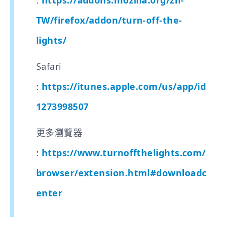
TW/firefox/addon/turn-off-the-
lights/
Safari
:
https://itunes.apple.com/us/app/id
1273998507
更多瀏覽器
:
https://www.turnoffthelights.com/
browser/extension.html#downloadc
enter