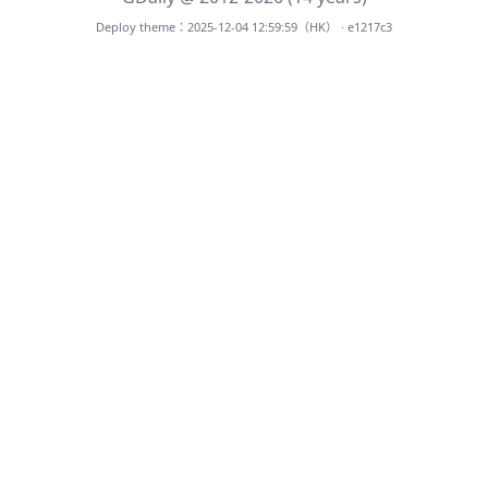
Deploy theme：2025-12-04 12:59:59（HK） · e1217c3