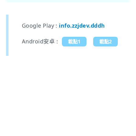
Google Play :
info.zzjdev.dddh
Android安卓 :
載點1
載點2