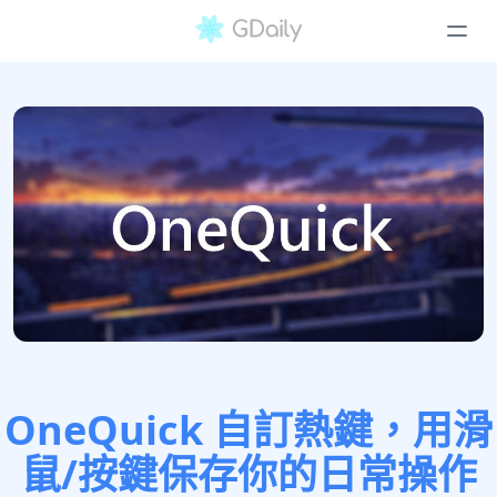
OneQuick 自訂熱鍵，用滑
鼠/按鍵保存你的日常操作