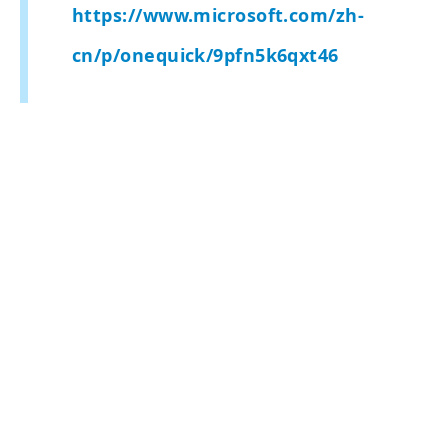
https://www.microsoft.com/zh-
cn/p/onequick/9pfn5k6qxt46