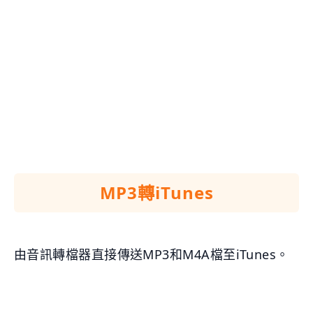
MP3轉iTunes
由音訊轉檔器直接傳送MP3和M4A檔至iTunes。