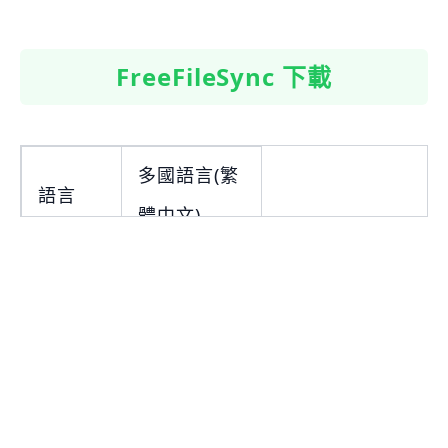
FreeFileSync 下載
多國語言(繁
語言
體中文)
性質
免費
下載
NO.241