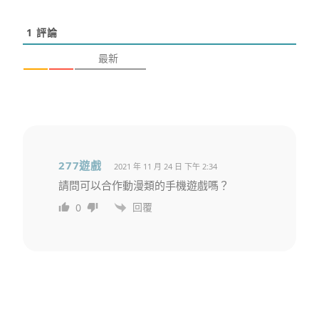
1
評論
最新
277遊戲
2021 年 11 月 24 日 下午 2:34
請問可以合作動漫類的手機遊戲嗎？
回覆
0