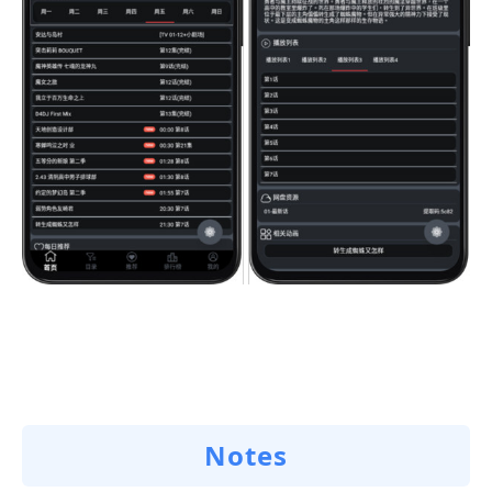
Notes