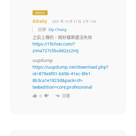
Admin
GDaily
2021 年 10 月 17 日 上午 1:05
回應:
Sky Chang
之前上傳的，剛好檔案還沒失效
https://1fichier.com/?
zima727s5buk62zz2ntj
uupdump
https://uupdump.net/download.php?
id=879e6f01-b69b-41ec-8fe1-
8b3ca1e1823d&pack=zh-
tw&edition=core;professional
回覆
0