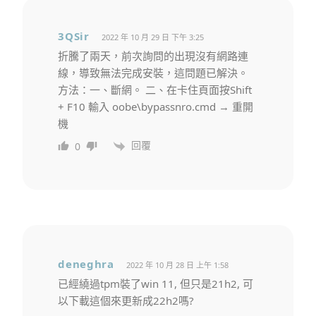
3QSir
2022 年 10 月 29 日 下午 3:25
折騰了兩天，前次詢問的出現沒有網路連
線，導致無法完成安裝，這問題已解決。
方法：一、斷網。 二、在卡住頁面按Shift
+ F10 輸入 oobe\bypassnro.cmd → 重開
機
回覆
0
deneghra
2022 年 10 月 28 日 上午 1:58
已經繞過tpm裝了win 11, 但只是21h2, 可
以下載這個來更新成22h2嗎?