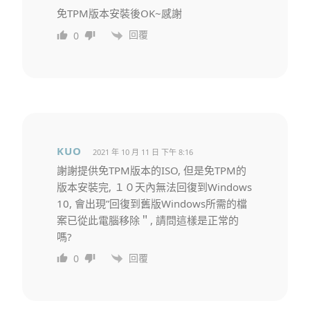
免TPM版本安裝後OK~感謝
回覆
0
KUO
2021 年 10 月 11 日 下午 8:16
謝謝提供免TPM版本的ISO, 但是免TPM的
版本安裝完, １０天內無法回復到Windows
10, 會出現”回復到舊版Windows所需的檔
案已從此電腦移除＂, 請問這樣是正常的
嗎?
回覆
0