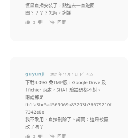
恆星直播安裝了，點進去一直跑圈
圈？？？？怎解，謝謝
回覆
0
guyunji
2021 年 11 月 1 日 下午 4:55
下載4.09G 免TMP版，Google Drive 及
1fichier 兩處，SHA1 驗證碼都不對。
兩處都是
fb1fa3bc5a4569069a83203b76679210f
7342e8e
我不敢用，直接刪除了。請問：這是被竄
改了嗎？
回覆
0