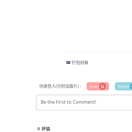
打包封裝
快速登入(可附加圖片) :
0
評論