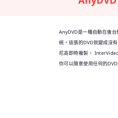
AnyDVD
AnyDVD是一種自動在後
統，這張的DVD就變成沒有加
尼高即時複製， InterVi
你可以隨意使用任何的DV