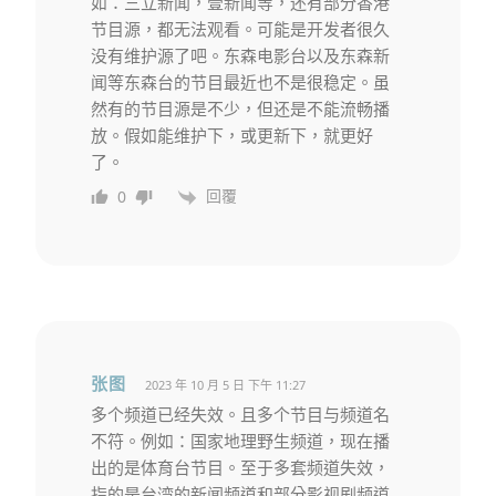
如：三立新闻，壹新闻等，还有部分香港
节目源，都无法观看。可能是开发者很久
没有维护源了吧。东森电影台以及东森新
闻等东森台的节目最近也不是很稳定。虽
然有的节目源是不少，但还是不能流畅播
放。假如能维护下，或更新下，就更好
了。
回覆
0
张图
2023 年 10 月 5 日 下午 11:27
多个频道已经失效。且多个节目与频道名
不符。例如：国家地理野生频道，现在播
出的是体育台节目。至于多套频道失效，
指的是台湾的新闻频道和部分影视剧频道