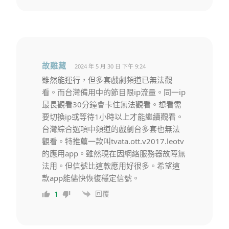
故雞藏
2024 年 5 月 30 日 下午 9:24
雖然能運行，但多套戲劇頻道已無法觀
看。而台灣備用中的節目限ip流量。同一ip
最長觀看30分鐘會卡住無法觀看。想看需
要切換ip或等待1小時以上才能繼續觀看。
台灣綜合選項中頻道的戲劇台多套也無法
觀看。特推薦一款叫tvata.ott.v2017.leotv
的應用app。雖然現在因網絡服務器故障無
法用。但信號比這款應用好很多。希望這
款app能儘快恢復穩定信號。
回覆
1