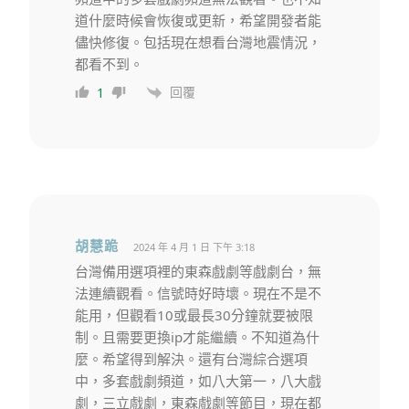
道什麼時候會恢復或更新，希望開發者能
儘快修復。包括現在想看台灣地震情況，
都看不到。
回覆
1
胡慧跪
2024 年 4 月 1 日 下午 3:18
台灣備用選項裡的東森戲劇等戲劇台，無
法連續觀看。信號時好時壞。現在不是不
能用，但觀看10或最長30分鐘就要被限
制。且需要更換ip才能繼續。不知道為什
麼。希望得到解決。還有台灣綜合選項
中，多套戲劇頻道，如八大第一，八大戲
劇，三立戲劇，東森戲劇等節目，現在都