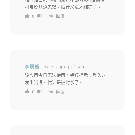
和电影频道失效。估计又没人维护了。
回覆
0
李现迷
2023 年 6 月 3 日 下午 9:34
该应用今日无法使用。错误提示：登入时
发生错误。估计是被封杀了。
回覆
0