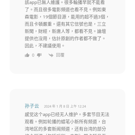
該app已無人維護。很多輪播早就不能看
了。而且很多電影頻道也看不見。例如東
森電影，19個節目源，能用的超不過3個，
而且卡頓嚴重。還有其它信號也是，三立
新聞，財經，新唐人等，都看不見。論壇
提供也沒用，估計原創的作者都不做了。
因此，不建議使用。
回覆
0
孙子云
2024 年 1 月 8 日 上午 12:24
感觉这个app已经无人维护。多套节目无法
观看。例如轮播的蜡笔小新所有频道，台
湾地区的多套新闻频道，还有台湾的部分