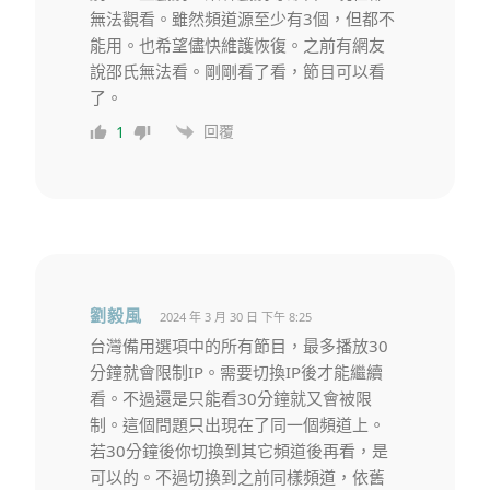
無法觀看。雖然頻道源至少有3個，但都不
能用。也希望儘快維護恢復。之前有網友
說邵氏無法看。剛剛看了看，節目可以看
了。
回覆
1
劉毅風
2024 年 3 月 30 日 下午 8:25
台灣備用選項中的所有節目，最多播放30
分鐘就會限制IP。需要切換IP後才能繼續
看。不過還是只能看30分鐘就又會被限
制。這個問題只出現在了同一個頻道上。
若30分鐘後你切換到其它頻道後再看，是
可以的。不過切換到之前同樣頻道，依舊