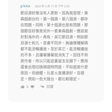
pkko
2023 年 5 月 17 日 下午 2:55
節目源好像沒有人更新。因為我發現，東
森戲劇台的，第一個源，第八個源，都存
在問題。同時，第十個源也是有問題，那
個節目好像是另外一套東森戲劇。應該是
針對海外的。再有，其它節目源，例如節
目源七和九，音畫不同步，無論哪種解碼
都不能流暢播放。至於其它，能流暢播放
的不多，且播著播著就消失了。因找不到
原作者，所以只能這裏留言反饋下。應用
還會出現切換頻道時閃退，不知道是什麼
原因。但總體，比星火直播源好，且穩
定。例如一些大陸台，都比較穩定。
回覆
0