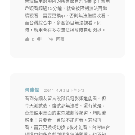
台灣備用選項內的所有節目均限制ip！當用
戶觀看超過15分鐘，就會被限制無法再繼
續觀看。需要更換ip，否則無法繼續收看。
而台灣綜合中，多套節目無法觀看。同
時，應用會在多次無法播放時自動閃退。
回覆
0
何佳偉
2024 年 4 月 3 日 下午 5:43
看到有網友留言說邵氏電影頻道能看。但
今天測試後，信號都無法看。還有就是，
台灣備用裏面的東森戲劇等頻道，均限流
嚴重！只要看一會就不能再看。若想再
看，需要更換或切換ip後才能看。台灣綜合
頻道中的多套戲劇頻道無法觀看。也不知