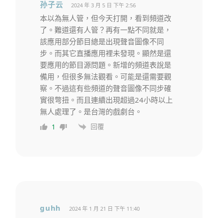
孙子云
2024 年 3 月 5 日 下午 2:56
本以為無人管，但今天打開，看到頻道改
了。難道還有人管？再有一點不同就是，
該應用部分節目總是出現聲音圖像不同
步。而其它直播應用裡未發現。顯然是還
要應用的節目源問題。新增的頻道表說是
備用，但很多無法觀看。可能是還需要觀
察。不過這有些頻道的聲音圖像不同步確
實很彆扭。而且連續出現超過24小時以上
無人處理了。是台灣的戲劇台。
回覆
1
guhh
2024 年 1 月 21 日 下午 11:40