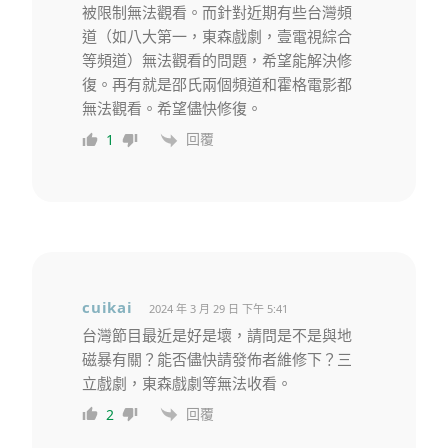
被限制無法觀看。而針對近期有些台灣頻
道（如八大第一，東森戲劇，壹電視綜合
等頻道）無法觀看的問題，希望能解決修
復。再有就是邵氏兩個頻道和霍格電影都
無法觀看。希望儘快修復。
回覆
1
cuikai
2024 年 3 月 29 日 下午 5:41
台灣節目最近是好是壞，請問是不是與地
磁暴有關？能否儘快請發佈者維修下？三
立戲劇，東森戲劇等無法收看。
回覆
2