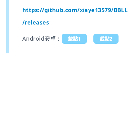
https://github.com/xiaye13579/BBLL
/releases
Android安卓 :
載點1
載點2