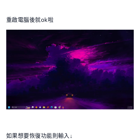
重啟電腦後就ok啦
如果想要恢復功能則輸入↓