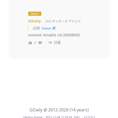
Admin
GDaily
2023 年 4 月 1 日 下午 6:10
回應:
Eason 黃
vivetool /enable /id:26008830
回覆
0
GDaily @ 2012-2026 (14 years)
Deploy theme：2025-12-04 12:59:59（HK） · e1217c3