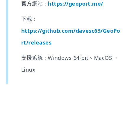
官方網站 :
https://geoport.me/
下載 :
https://github.com/davesc63/GeoPo
rt/releases
支援系統 : Windows 64-bit、MacOS 、
Linux