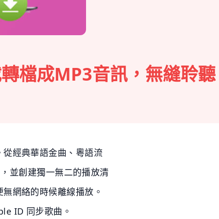
速下載轉檔成MP3音訊，無縫聆聽
首歌曲。從經典華語金曲、粵語流
曲目，並創建獨一無二的播放清
便無網絡的時候離線播放。
le ID 同步歌曲。