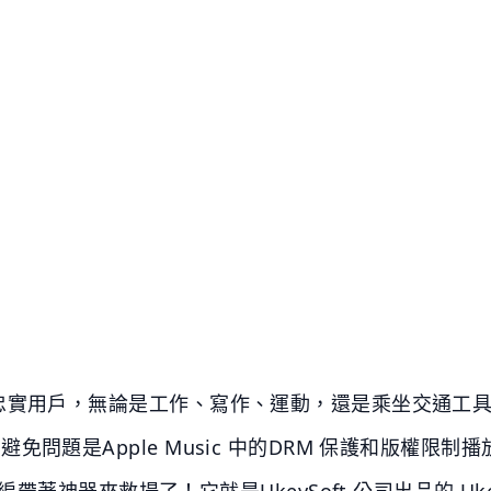
sic 的忠實用戶，無論是工作、寫作、運動，還是乘坐交通
但無法避免問題是Apple Music 中的DRM 保護和版權
神器來救場了！它就是UkeySoft 公司出品的 UkeySof