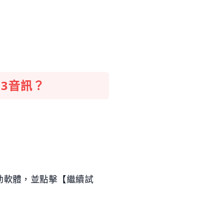
3
音訊？
後，啟動軟體，並點擊【繼續試