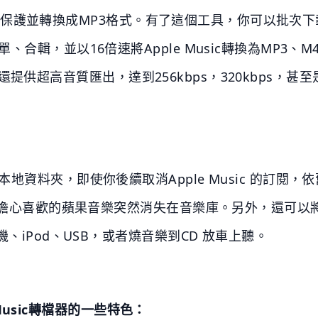
DRM保護並轉換成MP3格式。有了這個工具，你可以批次下載任
輯，並以16倍速將Apple Music轉換為MP3、M4A
t 還還提供超高音質匯出，達到256kbps，320kbps，甚
資料夾，即使你後續取消Apple Music 的訂閱，依
不用擔心喜歡的蘋果音樂突然消失在音樂庫。另外，還可以
、iPod、USB，或者燒音樂到CD 放車上聽。
usic
轉檔器的一些特色：