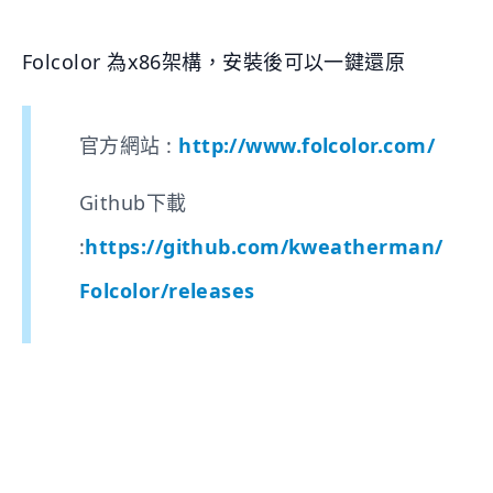
Folcolor 為x86架構，安裝後可以一鍵還原
官方網站 :
http://www.folcolor.com/
Github下載
:
https://github.com/kweatherman/
Folcolor/releases