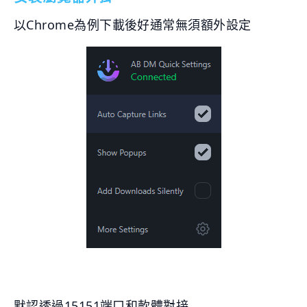
以Chrome為例下載後好通常無須額外設定
默認透過15151端口和軟體對接