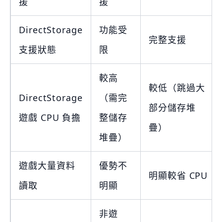
援
援
DirectStorage
功能受
完整支援
支援狀態
限
較高
較低（跳過大
DirectStorage
（需完
部分儲存堆
遊戲 CPU 負擔
整儲存
疊）
堆疊）
遊戲大量資料
優勢不
明顯較省 CPU
讀取
明顯
非遊