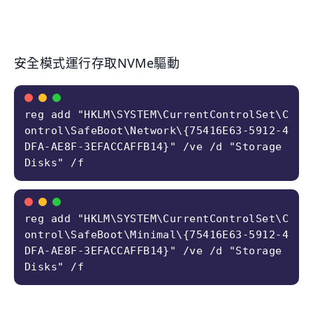
安全模式運行存取NVMe驅動
reg add "HKLM\SYSTEM\CurrentControlSet\C
ontrol\SafeBoot\Network\{75416E63-5912-4
DFA-AE8F-3EFACCAFFB14}" /ve /d "Storage
Disks" /f
reg add "HKLM\SYSTEM\CurrentControlSet\C
ontrol\SafeBoot\Minimal\{75416E63-5912-4
DFA-AE8F-3EFACCAFFB14}" /ve /d "Storage
Disks" /f