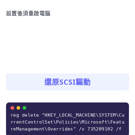
設置後須重啟電腦
還原SCSI驅動
reg delete "HKEY_LOCAL_MACHINE\SYSTEM\Cu
rrentControlSet\Policies\Microsoft\Featu
reManagement\Overrides" /v 735209102 /f