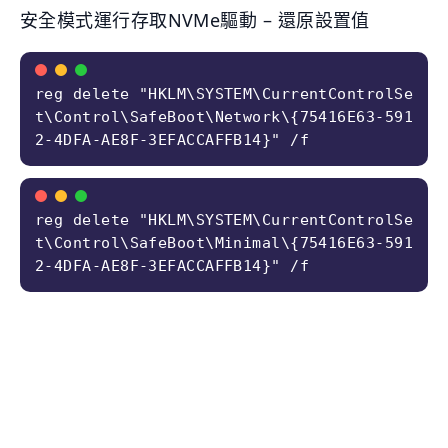
安全模式運行存取NVMe驅動 – 還原設置值
reg delete "HKLM\SYSTEM\CurrentControlSe
t\Control\SafeBoot\Network\{75416E63-591
2-4DFA-AE8F-3EFACCAFFB14}" /f
reg delete "HKLM\SYSTEM\CurrentControlSe
t\Control\SafeBoot\Minimal\{75416E63-591
2-4DFA-AE8F-3EFACCAFFB14}" /f