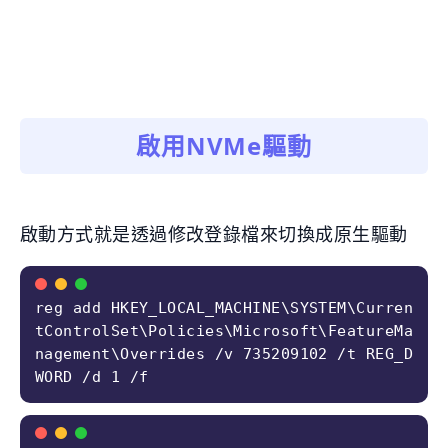
啟用NVMe驅動
啟動方式就是透過修改登錄檔來切換成原生驅動
reg add HKEY_LOCAL_MACHINE\SYSTEM\Curren
tControlSet\Policies\Microsoft\FeatureMa
nagement\Overrides /v 735209102 /t REG_D
WORD /d 1 /f