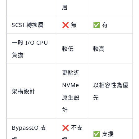
層
SCSI 轉換層
❌ 無
✅ 有
一般 I/O CPU
較低
較高
負擔
更貼近
NVMe
以相容性為優
架構設計
原生設
先
計
BypassIO 支
❌ 不支
✅ 支援