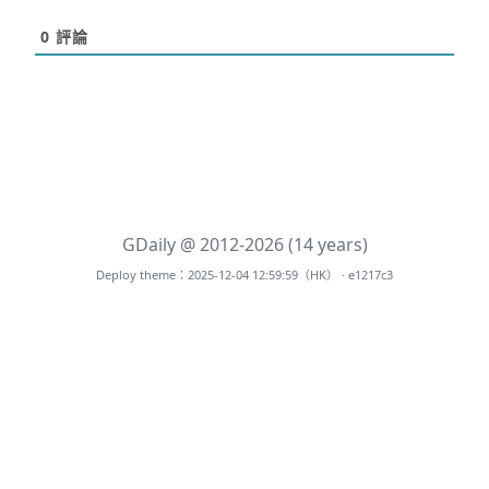
0
評論
GDaily @ 2012-2026 (14 years)
Deploy theme：2025-12-04 12:59:59（HK） · e1217c3