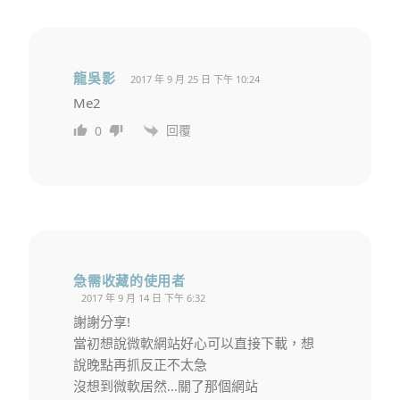
龍吳影
2017 年 9 月 25 日 下午 10:24
Me2
回覆
0
急需收藏的使用者
2017 年 9 月 14 日 下午 6:32
謝謝分享!
當初想說微軟網站好心可以直接下載，想
說晚點再抓反正不太急
沒想到微軟居然…關了那個網站