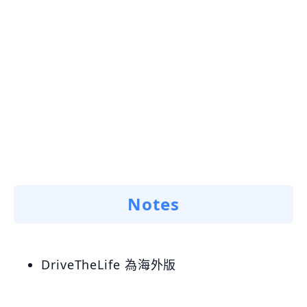
Notes
DriveTheLife 為海外版