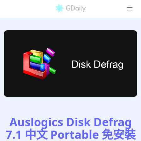
Auslogics Disk Defrag
7.1 中文 Portable 免安裝