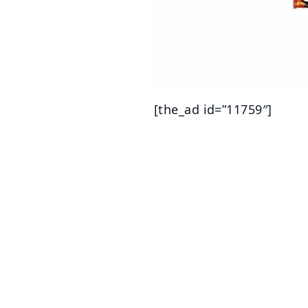
[the_ad id=”11759″]