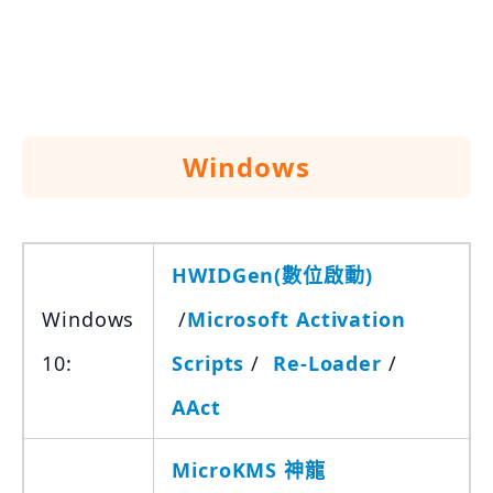
Windows
HWIDGen(數位啟動)
Windows
/
Microsoft Activation
10:
Scripts
/
Re-Loader
/
AAct
MicroKMS 神龍