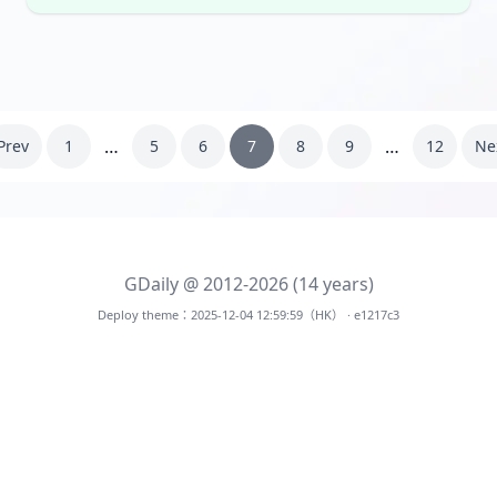
…
…
Prev
1
5
6
7
8
9
12
Ne
GDaily @ 2012-2026 (14 years)
Deploy theme：2025-12-04 12:59:59（HK） · e1217c3