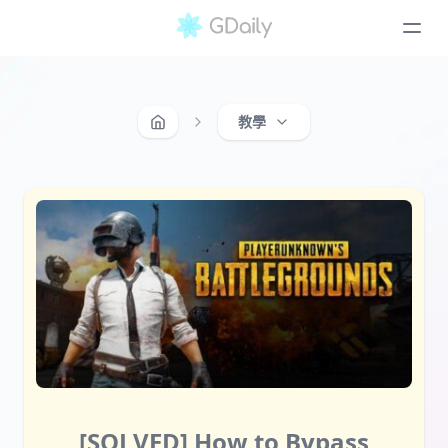
教學
[SOLVED] How to Bypass